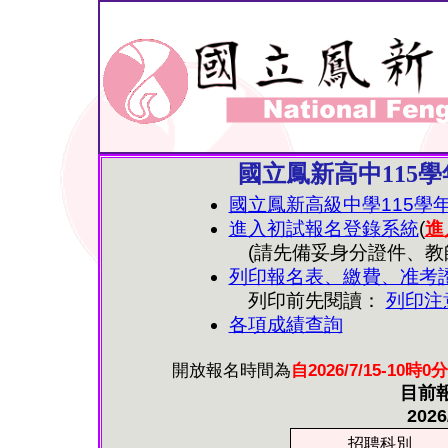
國立鳳新高中115
國立鳳新高級中學115學
進入初試報名登錄系統
(
進
(請先備妥身分證件、教
列印報名表、繳費、准考
列印前先閱讀：
列印注
各項成績查詢
開放報名時間為
自2026/7/15-10時0
目前
2026
招聘科別